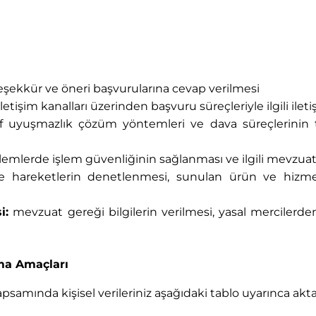
teşekkür ve öneri başvurularına cevap verilmesi
 iletişim kanalları üzerinden başvuru süreçleriyle ilgili ile
if uyuşmazlık çözüm yöntemleri ve dava süreçlerini
şlemlerde işlem güvenliğinin sağlanması ve ilgili mevzua
e hareketlerin denetlenmesi, sunulan ürün ve hizme
i:
mevzuat gereği bilgilerin verilmesi, yasal mercilerden
lma Amaçları
apsamında kişisel verileriniz aşağıdaki tablo uyarınca akta