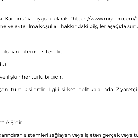
ası Kanunu’na uygun olarak “https://www.mgeon.com/” 
enme ve aktarılma koşulları hakkındaki bilgiler aşağıda su
lunan internet sitesidir.
dur.
e ilişkin her türlü bilgidir.
şen tüm kişilerdir. İlgili şirket politikalarında Ziyare
 A.Ş.’dir.
arındıran sistemleri sağlayan veya işleten gerçek veya tüze