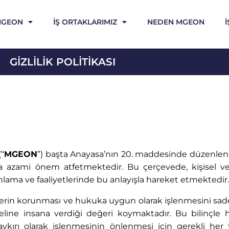
MGEON
İŞ ORTAKLARIMIZ
NEDEN MGEON
GİZLİLİK POLİTİKASI
(“
MGEON
”) başta Anayasa’nın 20. maddesinde düzenlenen
ya azami önem atfetmektedir. Bu çerçevede, kişisel v
ama ve faaliyetlerinde bu anlayışla hareket etmektedir.
verilerin korunması ve hukuka uygun olarak işlenmesini
ine insana verdiği değeri koymaktadır. Bu bilinçle
aykırı olarak işlenmesinin önlenmesi için gerekli her 