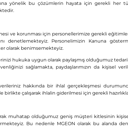
na yönelik bu çözümlerin hayata için gerekli her tür
ktedir.
nmesi ve korunması için personellerimize gerekli eğiti
arını denetlemekteyiz. Personelimizin Kanuna göste
ter olarak benimsemekteyiz.
ilerinizi hukuka uygun olarak paylaşmış olduğumuz tedarikçi 
liğinizi sağlamakta, paydaşlarımızın da kişisel veriler
erileriniz hakkında bir ihlal gerçekleşmesi durumunda
irlikte çalışarak ihlalin giderilmesi için gerekli hazırlıkla
rak muhatap olduğumuz geniş müşteri kitlesinin kişisel 
termekteyiz. Bu nedenle MGEON olarak bu alanda deney