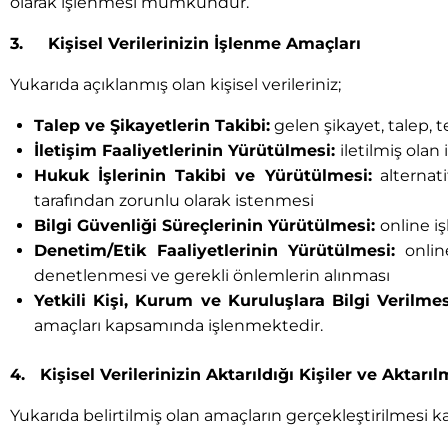
olarak işlenmesi mümkündür.
3. Kişisel Verilerinizin İşlenme Amaçları
Yukarıda açıklanmış olan kişisel verileriniz;
Talep ve Şikayetlerin Takibi:
gelen şikayet, talep, 
İletişim Faaliyetlerinin Yürütülmesi:
iletilmiş olan
Hukuk İşlerinin Takibi ve Yürütülmesi:
alternat
tarafından zorunlu olarak istenmesi
Bilgi Güvenliği Süreçlerinin Yürütülmesi:
online i
Denetim/Etik Faaliyetlerinin Yürütülmesi:
onlin
denetlenmesi ve gerekli önlemlerin alınması
Yetkili Kişi, Kurum ve Kuruluşlara Bilgi Verilmes
amaçları kapsamında işlenmektedir.
4. Kişisel Verilerinizin Aktarıldığı Kişiler ve Aktarı
Yukarıda belirtilmiş olan amaçların gerçekleştirilmesi k