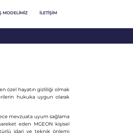
İŞ MODELİMİZ
İLETİŞİM
 özel hayatın gizliliği olmak
erilerin hukuka uygun olarak
 sadece mevzuata uyum sağlama
 hareket eden MGEON kişisel
türlü idari ve teknik önlemi