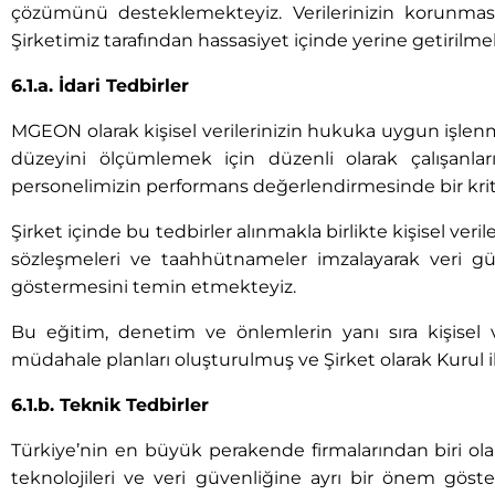
çözümünü desteklemekteyiz. Verilerinizin korunması
Şirketimiz tarafından hassasiyet içinde yerine getirilme
6.1.a. İdari Tedbirler
MGEON olarak kişisel verilerinizin hukuka uygun işle
düzeyini ölçümlemek için düzenli olarak çalışanl
personelimizin performans değerlendirmesinde bir kri
Şirket içinde bu tedbirler alınmakla birlikte kişisel ver
sözleşmeleri ve taahhütnameler imzalayarak veri güven
göstermesini temin etmekteyiz.
Bu eğitim, denetim ve önlemlerin yanı sıra kişisel v
müdahale planları oluşturulmuş ve Şirket olarak Kurul ile b
6.1.b. Teknik Tedbirler
Türkiye’nin en büyük perakende firmalarından biri ola
teknolojileri ve veri güvenliğine ayrı bir önem gös