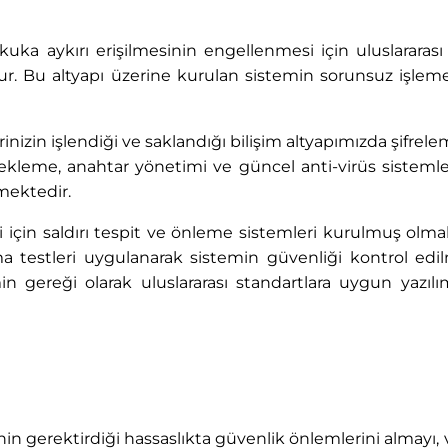
ukuka aykırı erişilmesinin engellenmesi için uluslararas
ştur. Bu altyapı üzerine kurulan sistemin sorunsuz işlemes
nizin işlendiği ve saklandığı bilişim altyapımızda şifrele
ekleme, anahtar yönetimi ve güncel anti-virüs sistemleri
mektedir.
i için saldırı tespit ve önleme sistemleri kurulmuş olmak
sızma testleri uygulanarak sistemin güvenliği kontrol e
emin gereği olarak uluslararası standartlara uygun yazı
ğinin gerektirdiği hassaslıkta güvenlik önlemlerini almayı,