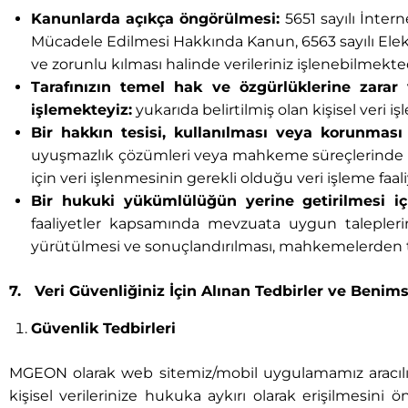
Kanunlarda açıkça öngörülmesi:
5651 sayılı İnte
Mücadele Edilmesi Hakkında Kanun, 6563 sayılı Elekt
ve zorunlu kılması halinde verileriniz işlenebilmekted
Tarafınızın temel hak ve özgürlüklerine zarar
işlemekteyiz:
yukarıda belirtilmiş olan kişisel veri 
Bir hakkın tesisi, kullanılması veya korunması
uyuşmazlık çözümleri veya mahkeme süreçlerinde ispat
için veri işlenmesinin gerekli olduğu veri işleme faa
Bir hukuki yükümlülüğün yerine getirilmesi iç
faaliyetler kapsamında mevzuata uygun taleplerin
yürütülmesi ve sonuçlandırılması, mahkemelerden ta
7. Veri Güvenliğiniz İçin Alınan Tedbirler ve Benim
Güvenlik Tedbirleri
MGEON olarak web sitemiz/mobil uygulamamız aracılığıy
kişisel verilerinize hukuka aykırı olarak erişilmesini 