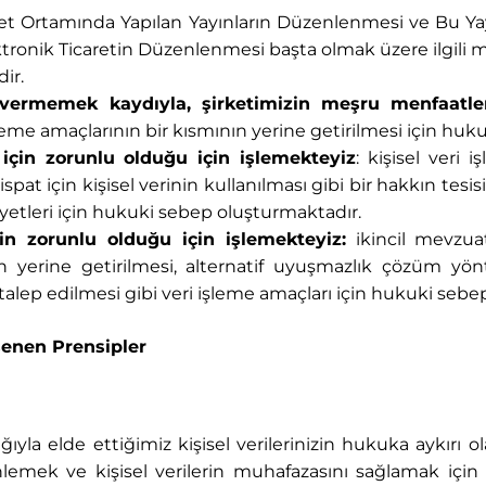
rnet Ortamında Yapılan Yayınların Düzenlenmesi ve Bu Yay
ronik Ticaretin Düzenlenmesi başta olmak üzere ilgili m
ir.
 vermemek kaydıyla, şirketimizin meşru menfaatler
işleme amaçlarının bir kısmının yerine getirilmesi için hu
 için zorunlu olduğu için işlemekteyiz
: kişisel veri 
 için kişisel verinin kullanılması gibi bir hakkın tesis
liyetleri için hukuki sebep oluşturmaktadır.
in zorunlu olduğu için işlemekteyiz:
ikincil mevzuat
 yerine getirilmesi, alternatif uyuşmazlık çözüm yön
lep edilmesi gibi veri işleme amaçları için hukuki sebe
senen Prensipler
la elde ettiğimiz kişisel verilerinizin hukuka aykırı o
önlemek ve kişisel verilerin muhafazasını sağlamak için 