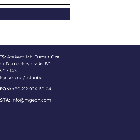
ES:
Atakent Mh. Turgut Özal
arı Dumankaya Miks B2
-2 / 143
kçekmece / İstanbul
FON:
+90 212 924 60 04
STA:
info@mgeon.com